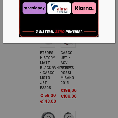
JET
€
199,00
E2206
€
179,00
€
159,00
€
143,00
-10%
-5%
ETERES
CASCO
HISTORY
JET -
MATT
AGV
BLACK/WHITE/RED
ETERES
- CASCO
ROSSI
MOTO
MISANO
JET
2015
E2206
€
199,00
€
159,00
€
189,00
€
143,00