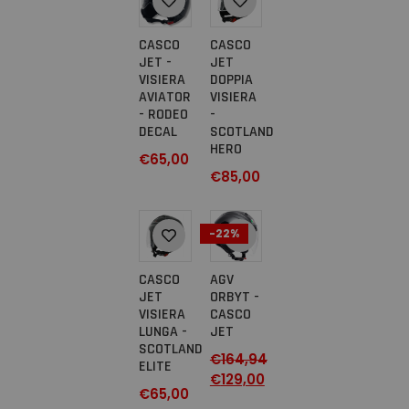
CASCO
CASCO
JET -
JET
VISIERA
DOPPIA
AVIATOR
VISIERA
- RODEO
-
DECAL
SCOTLAND
HERO
€
65,00
€
85,00
-22%
CASCO
AGV
JET
ORBYT -
VISIERA
CASCO
LUNGA -
JET
SCOTLAND
€
164,94
ELITE
€
129,00
€
65,00