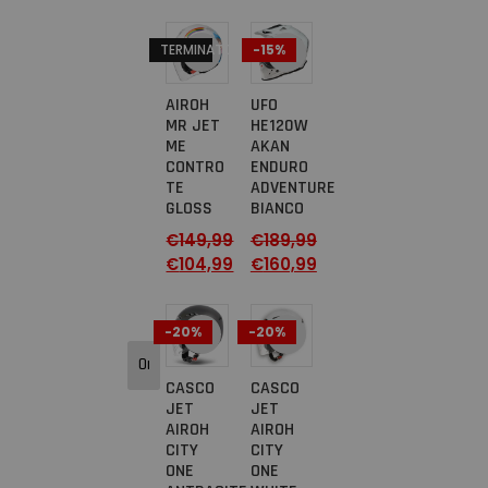
TERMINATO
-15%
AIROH
UFO
MR JET
HE120W
ME
AKAN
CONTRO
ENDURO
TE
ADVENTURE
GLOSS
BIANCO
€
149,99
€
189,99
€
104,99
€
160,99
-20%
-20%
CASCO
CASCO
JET
JET
AIROH
AIROH
CITY
CITY
ONE
ONE