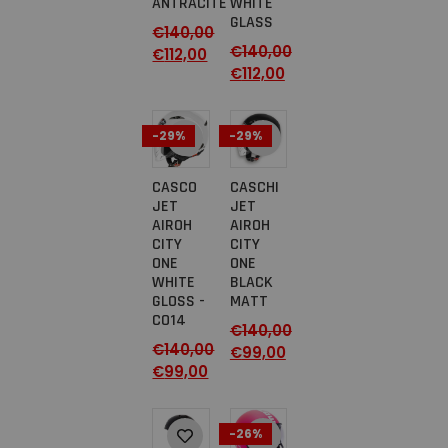
ANTRACITE
WHITE
GLASS
€
140,00
€
140,00
€
112,00
€
112,00
-29%
-29%
CASCO
CASCHI
JET
JET
AIROH
AIROH
CITY
CITY
ONE
ONE
WHITE
BLACK
GLOSS -
MATT
CO14
€
140,00
€
140,00
€
99,00
€
99,00
-26%