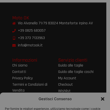
Moto OK
Via Alvanella 71/79 83024 Monteforte Irpino AV
+39 0825 683057
+39 373 7133963
info@motook.it
Informazioni
Servizio clienti
Chi siamo
Guida alle taglie
Contatti
Guida alle taglie caschi
Privacy Policy
My Account
Termini e Condizioni di
Checkout
Vendita
Wishlist
Informativa sul Diritto
Spedizioni e resi
Gestisci Consenso
di Recesso
Modalità di
Per fornire le migliori esperienze, utilizziamo tecnologie come i cookie
pagamento