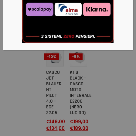
€
599,00
MATT
(ARANCIONE
OPACO)
- M
€
760,00
€
645,00
-10%
-5%
CASCO
K1 S
JET
BLACK -
BLAUER
CASCO
HT
MOTO
PILOT
INTEGRALE
4.0 -
E2206
ECE
(NERO
22.06
LUCIDO)
€
149,00
€
199,00
€
134,00
€
189,00