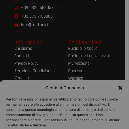
+39 0825 683057
+39 373 7133963
info@motook.it
Informazioni
Servizio clienti
Chi siamo
Guida alle taglie
Contatti
Guida alle taglie caschi
Privacy Policy
My Account
Termini e Condizioni di
Checkout
Vendita
Wishlist
Informativa sul Diritto
Spedizioni e resi
Gestisci Consenso
di Recesso
Modalità di
Per fornire le migliori esperienze, utilizziamo tecnologie come i cookie
pagamento
per memorizzare e/o accedere alle informazioni del dispositivo. Il
consenso a queste tecnologie ci permetterà di elaborare dati come il
Pagamenti
comportamento di navigazione o ID unici su questo sito. Non
acconsentire o ritirare il consenso può influire negativamente su alcune
caratteristiche e funzioni.