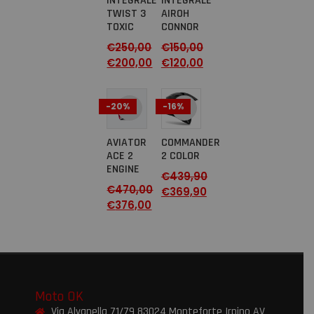
INTEGRALE
INTEGRALE
TWIST 3
AIROH
TOXIC
CONNOR
€
250,00
€
150,00
€
200,00
€
120,00
-20%
-16%
AVIATOR
COMMANDER
ACE 2
2 COLOR
ENGINE
€
439,90
€
470,00
€
369,90
€
376,00
Moto OK
Via Alvanella 71/79 83024 Monteforte Irpino AV