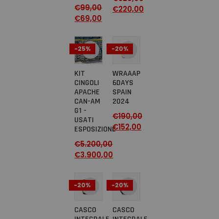
€
99,00
€
220,00
€
69,00
-25%
-20%
KIT
WRAAAP
CINGOLI
6DAYS
APACHE
SPAIN
CAN-AM
2024
G1 -
€
190,00
USATI
€
152,00
ESPOSIZIONE
€
5.200,00
€
3.900,00
-20%
-20%
CASCO
CASCO