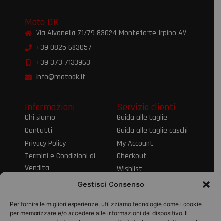
Moto OK
Via Alvanella 71/79 83024 Monteforte Irpino AV
+39 0825 683057
+39 373 7133963
info@motook.it
Informazioni
Servizio clienti
Chi siamo
Guida alle taglie
Contatti
Guida alle taglie caschi
Privacy Policy
My Account
Termini e Condizioni di
Checkout
Vendita
Wishlist
Informativa sul Diritto
Spedizioni e resi
Gestisci Consenso
di Recesso
Modalità di
Per fornire le migliori esperienze, utilizziamo tecnologie come i cookie
pagamento
per memorizzare e/o accedere alle informazioni del dispositivo. Il