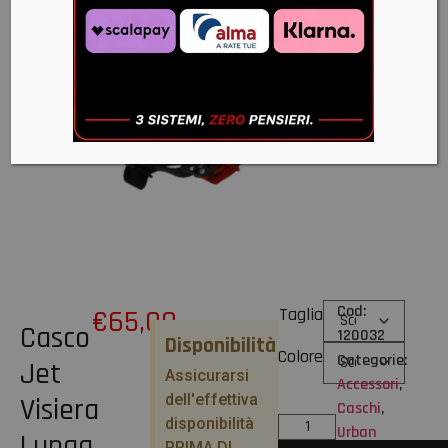
Cod:
€
65,00
Taglia
Casco
120032
Disponibilità
Colore
Categorie:
Jet
Assicurarsi
Accessori
,
dell'effettiva
Visiera
Caschi
,
disponibilità
Urban
Lunga
PRIMA DI