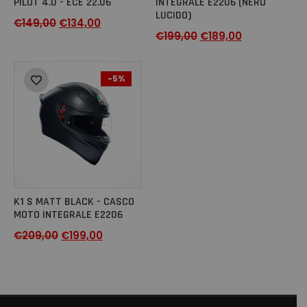
PILOT 4.0 - ECE 22.06
INTEGRALE E2206 (NERO
LUCIDO)
€
149,00
€
134,00
€
199,00
€
189,00
-5%
K1 S MATT BLACK - CASCO
MOTO INTEGRALE E2206
€
209,00
€
199,00