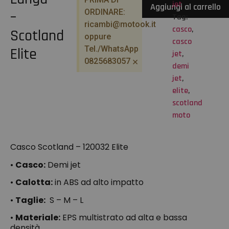
jet
Aggiungi al carrello
ORDINARE:
–
Tag:
ricambi@motook.it
casco
,
Scotland
oppure
casco
Tel./WhatsApp
Elite
jet
,
×
0825683057
demi
jet
,
elite
,
scotland
moto
Casco Scotland – 120032 Elite
•
Casco:
Demi jet
•
Calotta:
in ABS ad alto impatto
•
Taglie:
S – M – L
•
Materiale:
EPS multistrato ad alta e bassa
densità