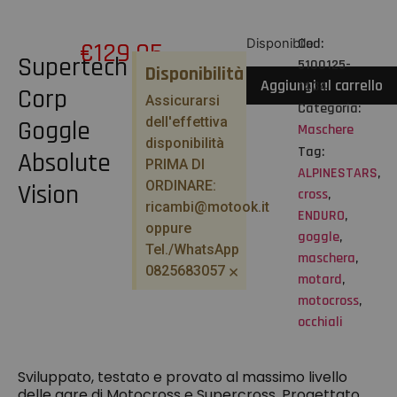
Cod:
Disponibile
€
129,95
Supertech
5100125-
Disponibilità
Aggiungi al carrello
1434
Corp
Assicurarsi
Categoria:
dell'effettiva
Goggle
Maschere
disponibilità
Tag:
Absolute
PRIMA DI
ALPINESTARS
,
ORDINARE:
Vision
cross
,
ricambi@motook.it
ENDURO
,
oppure
goggle
,
Tel./WhatsApp
maschera
,
×
0825683057
motard
,
motocross
,
occhiali
Sviluppato, testato e provato al massimo livello
delle gare di Motocross e Supercross. Progettato