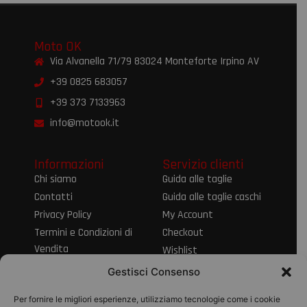
Moto OK
Via Alvanella 71/79 83024 Monteforte Irpino AV
+39 0825 683057
+39 373 7133963
info@motook.it
Informazioni
Servizio clienti
Chi siamo
Guida alle taglie
Contatti
Guida alle taglie caschi
Privacy Policy
My Account
Termini e Condizioni di
Checkout
Vendita
Wishlist
Informativa sul Diritto
Spedizioni e resi
Gestisci Consenso
di Recesso
Modalità di
Per fornire le migliori esperienze, utilizziamo tecnologie come i cookie
pagamento