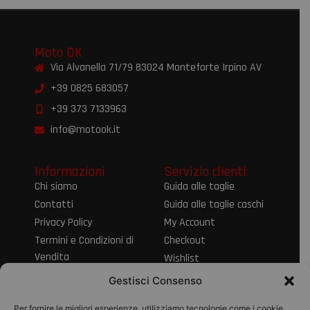
Moto OK
Via Alvanella 71/79 83024 Monteforte Irpino AV
+39 0825 683057
+39 373 7133963
info@motook.it
Informazioni
Servizio clienti
Chi siamo
Guida alle taglie
Contatti
Guida alle taglie caschi
Privacy Policy
My Account
Termini e Condizioni di
Checkout
Vendita
Wishlist
Informativa sul Diritto
Spedizioni e resi
Gestisci Consenso
di Recesso
Modalità di
Per fornire le migliori esperienze, utilizziamo tecnologie come i cookie