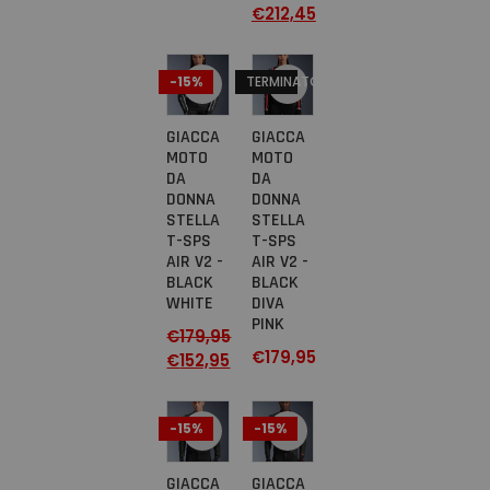
€
212,45
-15%
TERMINATO
GIACCA
GIACCA
MOTO
MOTO
DA
DA
DONNA
DONNA
STELLA
STELLA
T-SPS
T-SPS
AIR V2 -
AIR V2 -
BLACK
BLACK
WHITE
DIVA
PINK
€
179,95
€
179,95
€
152,95
-15%
-15%
GIACCA
GIACCA