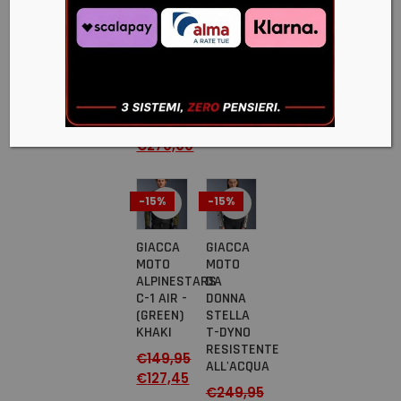
VENTILATA
-
E
IMPERMEABILI
PROTEZIONE
E
CE
PROTETTIVE
LIVELLO
€
179,95
2
€
152,00
€
300,00
€
270,00
-15%
-15%
GIACCA
GIACCA
MOTO
MOTO
ALPINESTARS
DA
C-1 AIR -
DONNA
(GREEN)
STELLA
KHAKI
T-DYNO
RESISTENTE
€
149,95
ALL'ACQUA
€
127,45
€
249,95