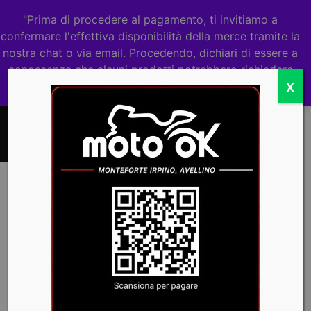
"Prima di procedere al pagamento, ti invitiamo a
0
confermare l'effettiva disponibilità della merce tramite la
nostra chat o via email. Procedendo, dichiari di essere a
conoscenza che alcuni prodotti potrebbero richiedere
tempi di riassortimento."
Ignora
X
X-Blast TCX
Home
/ Prodotti taggati “X-Blast TCX”
-35%
X-BLAST
STIVALE
TCX
€
229,00
€
149,00