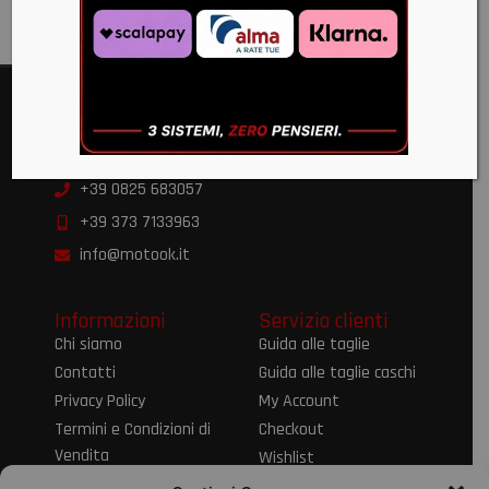
Moto OK
Via Alvanella 71/79 83024 Monteforte Irpino AV
+39 0825 683057
+39 373 7133963
info@motook.it
Informazioni
Servizio clienti
Chi siamo
Guida alle taglie
Contatti
Guida alle taglie caschi
Privacy Policy
My Account
Termini e Condizioni di
Checkout
Vendita
Wishlist
Informativa sul Diritto
Spedizioni e resi