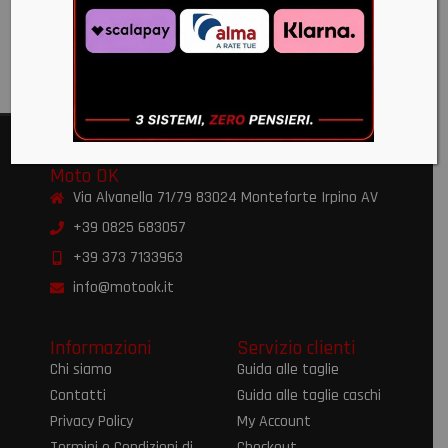
2024+
€
382,00
Moto OK
Via Alvanella 71/79 83024 Monteforte Irpino AV
+39 0825 683057
+39 373 7133963
info@motook.it
Informazioni
Servizio clienti
Chi siamo
Guida alle taglie
Contatti
Guida alle taglie caschi
Privacy Policy
My Account
Termini e Condizioni di
Checkout