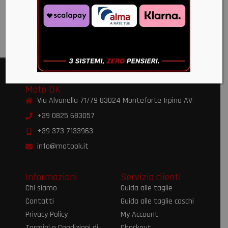
2024+
€
382,00
Moto OK
Via Alvanella 71/79 83024 Monteforte Irpino AV
+39 0825 683057
+39 373 7133963
info@motook.it
Informazioni
Servizio clienti
Chi siamo
Guida alle taglie
Contatti
Guida alle taglie caschi
Privacy Policy
My Account
Termini e Condizioni di
Checkout