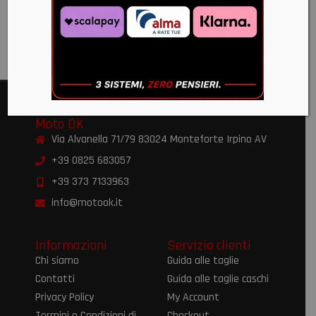
2024+
€
382,00
Moto OK
Via Alvanella 71/79 83024 Monteforte Irpino AV
+39 0825 683057
+39 373 7133963
info@motook.it
Informazioni
Servizio clienti
Chi siamo
Guida alle taglie
Contatti
Guida alle taglie caschi
Privacy Policy
My Account
Termini e Condizioni di
Checkout