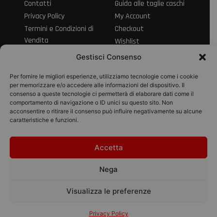
Contatti
Guida alle taglie caschi
Privacy Policy
My Account
Termini e Condizioni di
Checkout
Vendita
Wishlist
Informativa sul Diritto
Spedizioni e resi
Gestisci Consenso
di Recesso
Modalità di
Per fornire le migliori esperienze, utilizziamo tecnologie come i cookie
pagamento
per memorizzare e/o accedere alle informazioni del dispositivo. Il
consenso a queste tecnologie ci permetterà di elaborare dati come il
Pagamenti
comportamento di navigazione o ID unici su questo sito. Non
acconsentire o ritirare il consenso può influire negativamente su alcune
caratteristiche e funzioni.
Accetta
© 2026 Pico Moto
srl | P.IVA
Nega
01895280434
Designed with
Visualizza le preferenze
by Bilogic
Privacy Policy