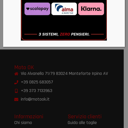
2024+
FUTURE
- TAGLIA
€
382,00
M
€
99,00
€
85,00
Moto OK
Via Alvanella 71/79 83024 Monteforte Irpino AV
+39 0825 683057
+39 373 7133963
info@motook.it
Informazioni
Servizio clienti
Chi siamo
Guida alle taglie