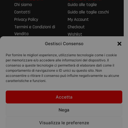
Chi siamo
Guida alle taglie
Contatti
Guida alle taglie caschi
Privacy Policy
My Account
Termini e Condizioni di
Checkout
Vendita
Wishlist
Informativa sul Diritto
Spedizioni e resi
Gestisci Consenso
di Recesso
Modalità di
Per fornire le migliori esperienze, utilizziamo tecnologie come i cookie
pagamento
per memorizzare e/o accedere alle informazioni del dispositivo. Il
consenso a queste tecnologie ci permetterà di elaborare dati come il
Pagamenti
comportamento di navigazione o ID unici su questo sito. Non
acconsentire o ritirare il consenso può influire negativamente su alcune
caratteristiche e funzioni.
Accetta
© 2026 Pico Moto
srl | P.IVA
Nega
01895280434
Designed with
Visualizza le preferenze