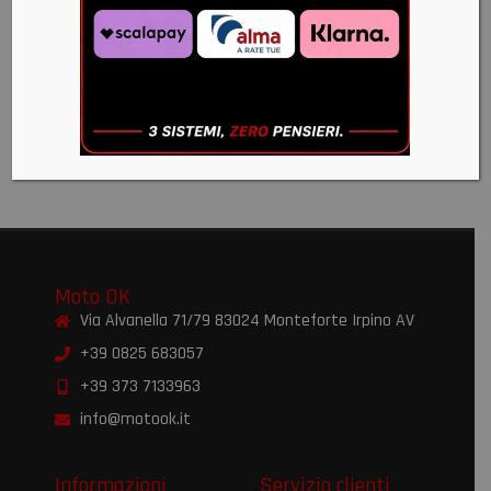
QUAD
CON
CONTROLLO
REMOTO
ATV
SPREADER
€
750,00
Moto OK
Via Alvanella 71/79 83024 Monteforte Irpino AV
+39 0825 683057
+39 373 7133963
info@motook.it
Informazioni
Servizio clienti