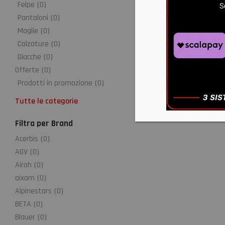
Felpe
(
0
)
Pantaloni
(
0
)
Maglie
(
0
)
Calzature
(
0
)
Giacche
(
0
)
Offerte
(
0
)
Prodotti in promozione
(
0
)
Tutte le categorie
Filtra per Brand
Acerbis
(
0
)
AGV
(
0
)
Airoh
(
0
)
aixam
(
0
)
Alpinestars
(
0
)
BETA
(
0
)
Blauer
(
0
)