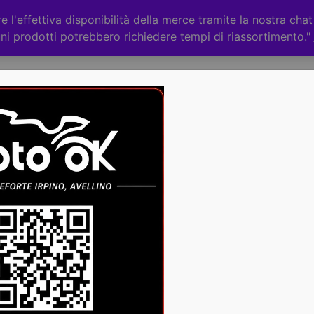
 l'effettiva disponibilità della merce tramite la nostra cha
ni prodotti potrebbero richiedere tempi di riassortimento."
Categorie
CHI
ACCESSORI
RICAMBI
Nessun prodotto disponibile