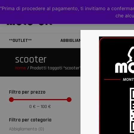
"Prima di procedere al pagamento, ti invitiamo a confermare
che alcu
**OUTLET**
ABBIGLIAMENTO
CAS
scooter
Home
/ Prodotti taggati “scooter”
Filtra per prezzo
0
€
—
100
€
Filtra per categoria
Abbigliamento
(
0
)