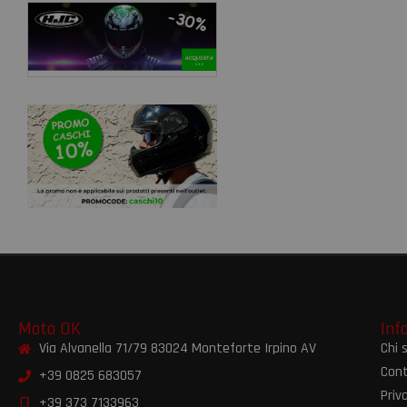
Moto OK
Inf
Via Alvanella 71/79 83024 Monteforte Irpino AV
Chi 
Cont
+39 0825 683057
Priv
+39 373 7133963