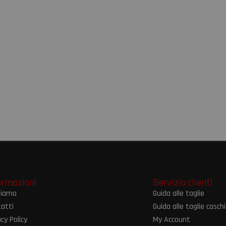
ormazioni
Servizio clienti
siamo
Guida alle taglie
atti
Guida alle taglie caschi
acy Policy
My Account