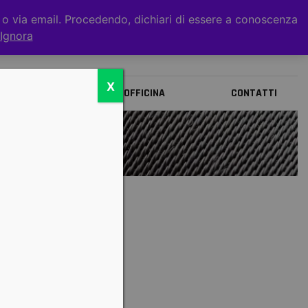
t o via email. Procedendo, dichiari di essere a conoscenza
0
Ignora
X
BRANDS
OFFICINA
CONTATTI