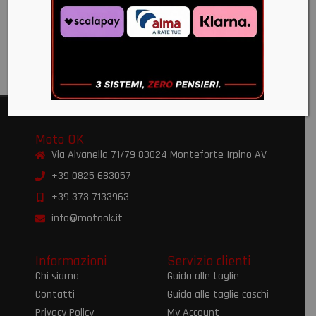
NERO
€
359,99
€
359,99
€
330,00
€
330,00
Moto OK
Via Alvanella 71/79 83024 Monteforte Irpino AV
+39 0825 683057
+39 373 7133963
info@motook.it
Informazioni
Servizio clienti
Chi siamo
Guida alle taglie
Contatti
Guida alle taglie caschi
Privacy Policy
My Account