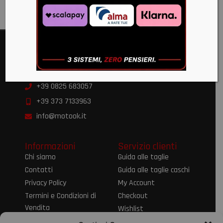
Moto OK
Via Alvanella 71/79 83024 Monteforte Irpino AV
+39 0825 683057
+39 373 7133963
info@motook.it
Informazioni
Servizio clienti
Chi siamo
Guida alle taglie
Contatti
Guida alle taglie caschi
Privacy Policy
My Account
Termini e Condizioni di
Checkout
Vendita
Wishlist
Informativa sul Diritto
Spedizioni e resi