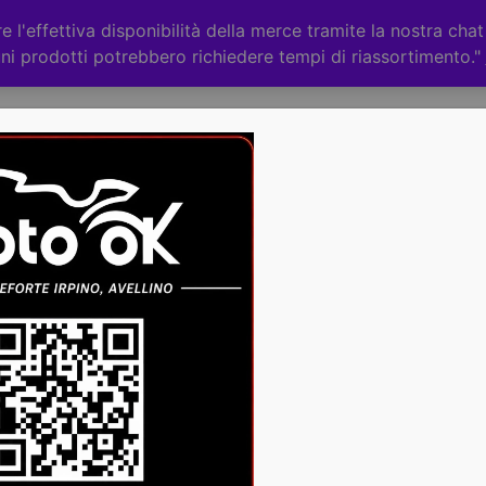
 l'effettiva disponibilità della merce tramite la nostra cha
ni prodotti potrebbero richiedere tempi di riassortimento."
Categorie
CHI
ACCESSORI
RICAMBI
-36%
UFO HE123
QUIVER
GIALLO -