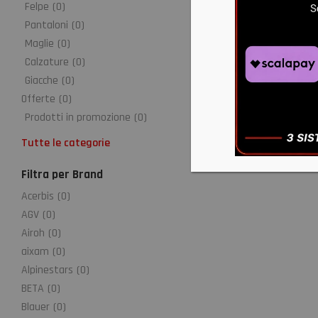
Felpe
(
0
)
Pantaloni
(
0
)
Maglie
(
0
)
Calzature
(
0
)
Giacche
(
0
)
Offerte
(
0
)
Prodotti in promozione
(
0
)
Tutte le categorie
Filtra per Brand
Acerbis
(
0
)
AGV
(
0
)
Airoh
(
0
)
aixam
(
0
)
Alpinestars
(
0
)
BETA
(
0
)
Blauer
(
0
)