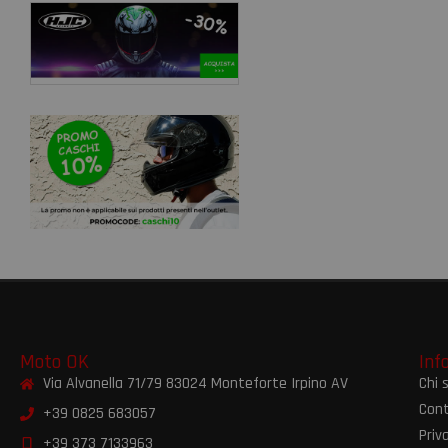
Moto OK
Inf
Via Alvanella 71/79 83024 Monteforte Irpino AV
Chi 
Cont
+39 0825 683057
Priv
+39 373 7133963