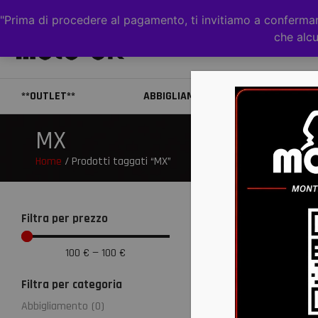
"Prima di procedere al pagamento, ti invitiamo a confermare
che alcu
**OUTLET**
ABBIGLIAMENTO
CAS
MX
Home
/ Prodotti taggati “MX”
Filtra per prezzo
100
€
—
100
€
Filtra per categoria
Abbigliamento
(
0
)