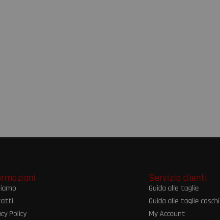
ormazioni
Servizio clienti
siamo
Guida alle taglie
atti
Guida alle taglie caschi
acy Policy
My Account