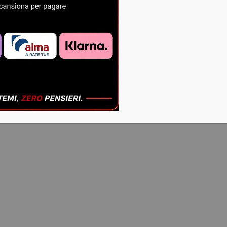
CASCO
MOTOCROSS
ENDURO
€
156,00
€
100,00