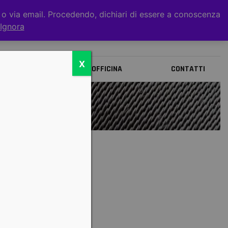
t o via email. Procedendo, dichiari di essere a conoscenza
0
Ignora
X
BRANDS
OFFICINA
CONTATTI