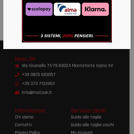
R 2017
€
350,00
€
199,00
Moto OK
Via Alvanella 71/79 83024 Monteforte Irpino AV
+39 0825 683057
+39 373 7133963
info@motook.it
Informazioni
Servizio clienti
Chi siamo
Guida alle taglie
Contatti
Guida alle taglie caschi
Privacy Policy
My Account