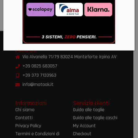
-
€
370,00
Moto OK
Via Alvanella 71/79 83024 Monteforte Irpino AV
+39 0825 683057
+39 373 7133963
info@motook.it
Informazioni
Servizio clienti
Chi siamo
Guida alle taglie
Contatti
Guida alle taglie caschi
Privacy Policy
My Account
Termini e Condizioni di
Checkout