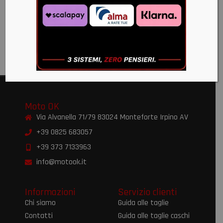
CITY
GRIP
WINTER
€
80,00
Moto OK
Via Alvanella 71/79 83024 Monteforte Irpino AV
+39 0825 683057
+39 373 7133963
info@motook.it
Informazioni
Servizio clienti
Chi siamo
Guida alle taglie
Contatti
Guida alle taglie caschi