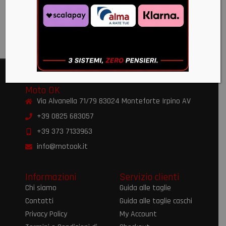
€
359,99
€
330,00
Moto OK
Via Alvanella 71/79 83024 Monteforte Irpino AV
+39 0825 683057
+39 373 7133963
info@motook.it
Informazioni
Servizio clienti
Chi siamo
Guida alle taglie
Contatti
Guida alle taglie caschi
Privacy Policy
My Account