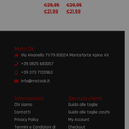
€
29,95
€
29,95
€
21,99
€
21,99
Moto OK
Via Alvanella 71/79 83024 Monteforte Irpino AV
+39 0825 683057
+39 373 7133963
info@motook.it
Informazioni
Servizio clienti
Chi siamo
Guida alle taglie
Contatti
Guida alle taglie caschi
Privacy Policy
My Account
Termini e Condizioni di
Checkout