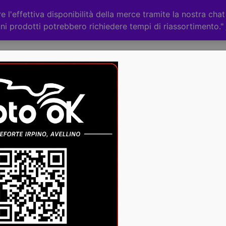
 l'effettiva disponibilità della merce tramite la nostra cha
ni prodotti potrebbero richiedere tempi di riassortimento."
Categorie
CHI
ACCESSORI
RICAMBI
CASCO
CASCO
MODULARE
JET
DOPPIA
€
120,00