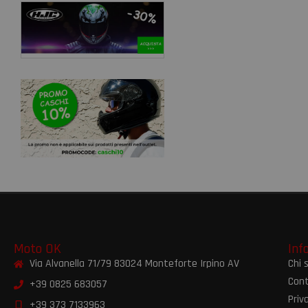
Moto OK
Inf
Via Alvanella 71/79 83024 Monteforte Irpino AV
Chi 
Cont
+39 0825 683057
Priv
+39 373 7133963