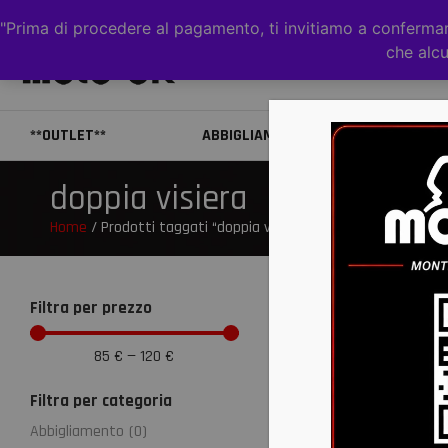
"Prima di procedere al pagamento, ti invitiamo a confermare
che alcu
**OUTLET**
ABBIGLIAMENTO
CAS
doppia visiera
Home
/ Prodotti taggati “doppia visiera”
Filtra per prezzo
85
€
—
120
€
Filtra per categoria
Abbigliamento
(
0
)