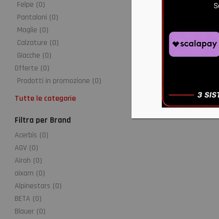
Felpe
(
0
)
Pantaloni
(
0
)
Maglie
(
0
)
Calzature
(
0
)
Giacche
(
0
)
Offerte
(
0
)
Prodotti in promozione
(
0
)
Tutte le categorie
Filtra per Brand
Acerbis
(
0
)
AGV
(
0
)
Airoh
(
0
)
aixam
(
0
)
Alpinestars
(
0
)
BETA
(
0
)
Blauer
(
0
)