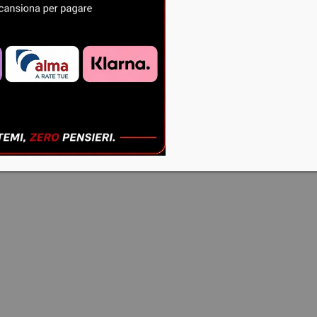
VISIERA -
SCOTLAND
HERO
€
85,00