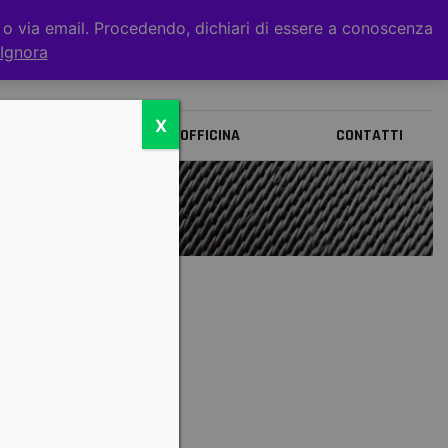
t o via email. Procedendo, dichiari di essere a conoscenza
0
Ignora
X
BRANDS
OFFICINA
CONTATTI