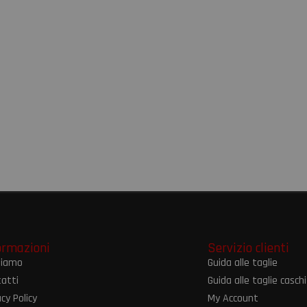
ormazioni
Servizio clienti
siamo
Guida alle taglie
atti
Guida alle taglie caschi
acy Policy
My Account