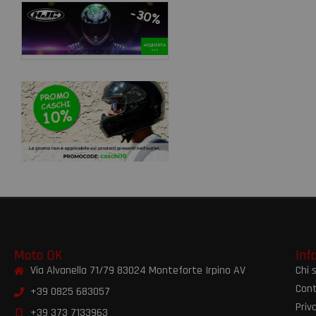
Moto OK
Inf
Via Alvanella 71/79 83024 Monteforte Irpino AV
Chi 
Cont
+39 0825 683057
Priv
+39 373 7133963