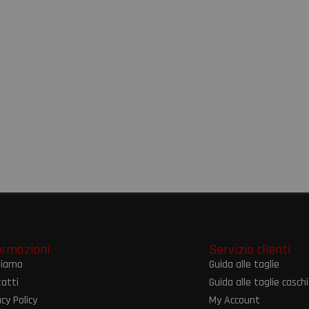
ormazioni
Servizio clienti
siamo
Guida alle taglie
atti
Guida alle taglie caschi
acy Policy
My Account