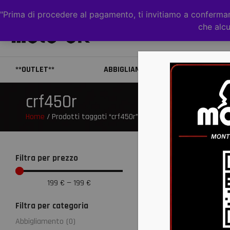
"Prima di procedere al pagamento, ti invitiamo a confermare
che alcu
**OUTLET**
ABBIGLIAMENTO
CAS
crf450r
Home
/ Prodotti taggati “crf450r”
Filtra per prezzo
199
€
—
199
€
Filtra per categoria
Abbigliamento
(
0
)