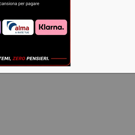
HYMEC
HONDA
CRF 450
R 2017
€
350,00
€
199,00