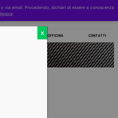
t o via email. Procedendo, dichiari di essere a conoscenza
0
Ignora
X
BRANDS
OFFICINA
CONTATTI