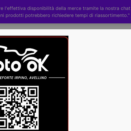
 l'effettiva disponibilità della merce tramite la nostra cha
ni prodotti potrebbero richiedere tempi di riassortimento."
Categorie
CHI
ACCESSORI
RICAMBI
TERMINATO
SISTEMA
FRIZIONE
IDRAULICA