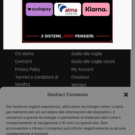
Via Alvanella 71/79 83024 Monteforte Irpino AV
+39 0825 683057
+39 373 7133963
info@motook.it
Informazioni
Servizio clienti
Chi siamo
Guida alle taglie
Contatti
Guida alle taglie caschi
Privacy Policy
My Account
Termini e Condizioni di
Checkout
Vendita
Wishlist
Informativa sul Diritto
Spedizioni e resi
Gestisci Consenso
di Recesso
Modalità di
Per fornire le migliori esperienze, utilizziamo tecnologie come i cookie
pagamento
per memorizzare e/o accedere alle informazioni del dispositivo. Il
consenso a queste tecnologie ci permetterà di elaborare dati come il
Pagamenti
comportamento di navigazione o ID unici su questo sito. Non
acconsentire o ritirare il consenso può influire negativamente su alcune
caratteristiche e funzioni.