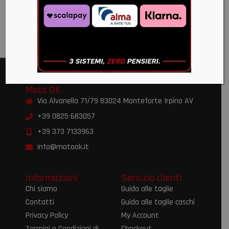
E2206
€
223,00
Moto OK
Via Alvanella 71/79 83024 Monteforte Irpino AV
+39 0825 683057
+39 373 7133963
info@motook.it
Informazioni
Servizio clienti
Chi siamo
Guida alle taglie
Contatti
Guida alle taglie caschi
Privacy Policy
My Account
Termini e Condizioni di
Checkout