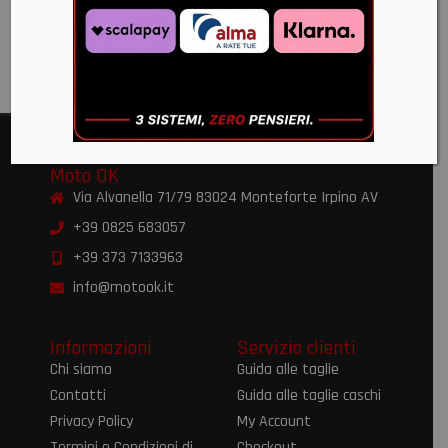
E2206
€
223,00
Moto OK
Via Alvanella 71/79 83024 Monteforte Irpino AV
+39 0825 683057
+39 373 7133963
info@motook.it
Informazioni
Servizio clienti
Chi siamo
Guida alle taglie
Contatti
Guida alle taglie caschi
Privacy Policy
My Account
Termini e Condizioni di
Checkout