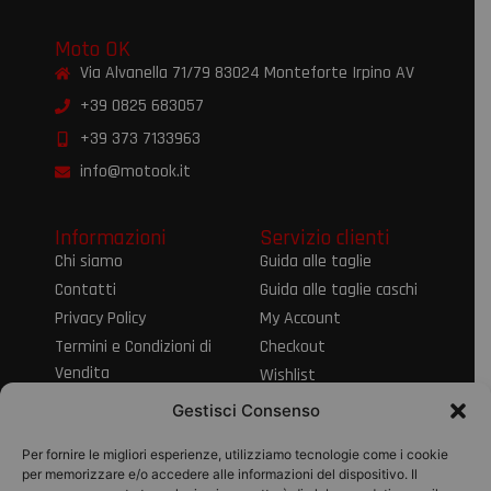
Moto OK
Via Alvanella 71/79 83024 Monteforte Irpino AV
+39 0825 683057
+39 373 7133963
info@motook.it
Informazioni
Servizio clienti
Chi siamo
Guida alle taglie
Contatti
Guida alle taglie caschi
Privacy Policy
My Account
Termini e Condizioni di
Checkout
Vendita
Wishlist
Informativa sul Diritto
Spedizioni e resi
Gestisci Consenso
di Recesso
Modalità di
Per fornire le migliori esperienze, utilizziamo tecnologie come i cookie
pagamento
per memorizzare e/o accedere alle informazioni del dispositivo. Il