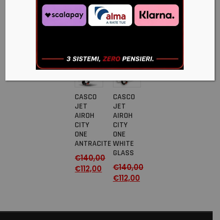
KID
KID
SIRENS
SIRENS
- ROSA
- BLU
€
75,00
€
75,00
-20%
-20%
CASCO
CASCO
JET
JET
AIROH
AIROH
CITY
CITY
ONE
ONE
ANTRACITE
WHITE
GLASS
€
140,00
€
140,00
€
112,00
€
112,00