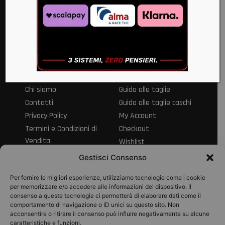
Via Alvanella 71/79 83024 Monteforte Irpino AV
+39 0825 683057
+39 373 7133963
info@motook.it
Informazioni
Servizio clienti
Chi siamo
Guida alle taglie
Contatti
Guida alle taglie caschi
Privacy Policy
My Account
Termini e Condizioni di
Checkout
Vendita
Wishlist
Informativa sul Diritto
Spedizioni e resi
Gestisci Consenso
di Recesso
Modalità di
Per fornire le migliori esperienze, utilizziamo tecnologie come i cookie
pagamento
per memorizzare e/o accedere alle informazioni del dispositivo. Il
consenso a queste tecnologie ci permetterà di elaborare dati come il
Pagamenti
comportamento di navigazione o ID unici su questo sito. Non
acconsentire o ritirare il consenso può influire negativamente su alcune
caratteristiche e funzioni.