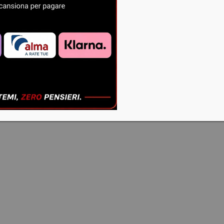
VARG (MX
ED EX)
2024+
€
382,00