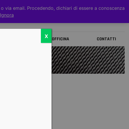
t o via email. Procedendo, dichiari di essere a conoscenza
0
Ignora
X
BRANDS
OFFICINA
CONTATTI