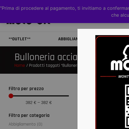
"Prima di procedere al pagamento, ti invitiamo a confermare
che alcu
**OUTLET**
ABBIGLIAMENTO
CAS
Bulloneria acciaio 10.9
Home
/ Prodotti taggati “Bulloneria acciaio 10.9”
Filtra per prezzo
382
€
—
382
€
Filtra per categoria
Abbigliamento
(
0
)