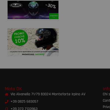
Moto OK
Inf
Via Alvanella 71/79 83024 Monteforte Irpino AV
Chi 
Cont
+39 0825 683057
Priv
+39 373 7133963