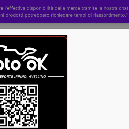
 l'effettiva disponibilità della merce tramite la nostra cha
ni prodotti potrebbero richiedere tempi di riassortimento."
Categorie
CHI
ACCESSORI
RICAMBI
PEDANE
PASSEGGERO
- STARK