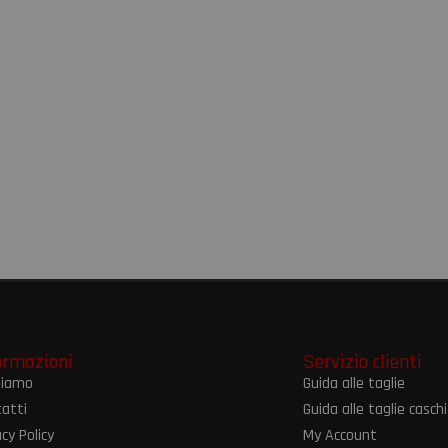
ormazioni
Servizio clienti
siamo
Guida alle taglie
atti
Guida alle taglie caschi
acy Policy
My Account