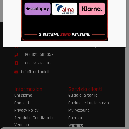
€
39,95
Moto OK
Via Alvanella 71/79 83024 Monteforte Irpino AV
+39 0825 683057
+39 373 7133963
info@motook.it
Informazioni
Servizio clienti
Chi siamo
Guida alle taglie
Contatti
Guida alle taglie caschi
Privacy Policy
My Account
Termini e Condizioni di
Checkout
Vendita
Wishlist