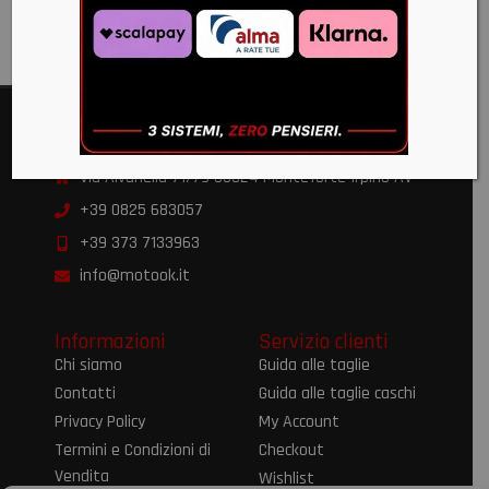
€
220,00
Moto OK
Via Alvanella 71/79 83024 Monteforte Irpino AV
+39 0825 683057
+39 373 7133963
info@motook.it
Informazioni
Servizio clienti
Chi siamo
Guida alle taglie
Contatti
Guida alle taglie caschi
Privacy Policy
My Account
Termini e Condizioni di
Checkout
Vendita
Wishlist