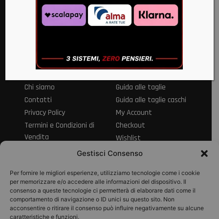
Via Alvanella 71/79 83024 Monteforte Irpino AV
+39 0825 683057
+39 373 7133963
info@motook.it
Informazioni
Servizio clienti
Chi siamo
Guida alle taglie
Contatti
Guida alle taglie caschi
Privacy Policy
My Account
Termini e Condizioni di
Checkout
Vendita
Wishlist
Informativa sul Diritto
Spedizioni e resi
Gestisci Consenso
di Recesso
Modalità di
Per fornire le migliori esperienze, utilizziamo tecnologie come i cookie
pagamento
per memorizzare e/o accedere alle informazioni del dispositivo. Il
consenso a queste tecnologie ci permetterà di elaborare dati come il
Pagamenti
comportamento di navigazione o ID unici su questo sito. Non
acconsentire o ritirare il consenso può influire negativamente su alcune
caratteristiche e funzioni.