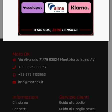
(NERO
E2206
LUCIDO)
€
209,00
€
199,00
€
199,00
€
189,00
Moto OK
Via Alvanella 71/79 83024 Monteforte Irpino AV
+39 0825 683057
+39 373 7133963
info@motook.it
Informazioni
Servizio clienti
Chi siamo
Guida alle taglie
Contatti
Guida alle taglie caschi