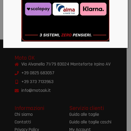
ENDURO
€
156,00
€
100,00
Moto OK
Via Alvanella 71/79 83024 Monteforte Irpino AV
+39 0825 683057
+39 373 7133963
info@motook.it
Informazioni
Servizio clienti
Chi siamo
Guida alle taglie
Contatti
Guida alle taglie caschi
Privacy Policy
My Account