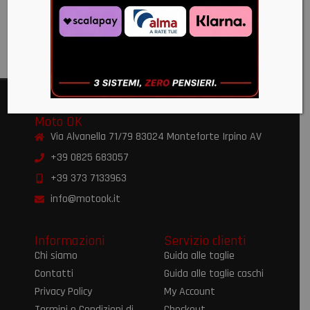
2024+
€
382,00
Moto OK
Via Alvanella 71/79 83024 Monteforte Irpino AV
+39 0825 683057
+39 373 7133963
info@motook.it
Informazioni
Servizio clienti
Chi siamo
Guida alle taglie
Contatti
Guida alle taglie caschi
Privacy Policy
My Account
Termini e Condizioni di
Checkout