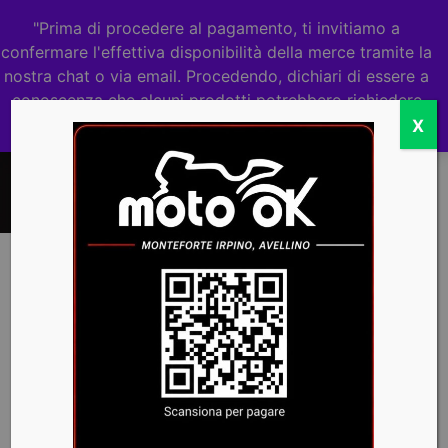
"Prima di procedere al pagamento, ti invitiamo a
0
confermare l'effettiva disponibilità della merce tramite la
nostra chat o via email. Procedendo, dichiari di essere a
conoscenza che alcuni prodotti potrebbero richiedere
tempi di riassortimento."
Ignora
X
Accessori moto 2024
Home
/ Prodotti taggati “Accessori moto 2024”
PEDANE
PASSEGGERO
- STARK
VARG
(MX ED
EX)