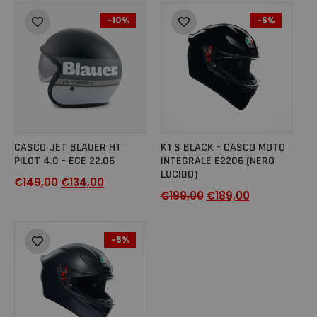
-10%
-5%
CASCO JET BLAUER HT
K1 S BLACK - CASCO MOTO
PILOT 4.0 - ECE 22.06
INTEGRALE E2206 (NERO
LUCIDO)
€
149,00
€
134,00
€
199,00
€
189,00
-5%