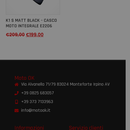
K1 S MATT BLACK - CASCO
MOTO INTEGRALE E2206
€
209,00
€
199,00
Moto OK
Via Alvanella 71/79 83024 Monteforte Irpino AV
+39 0825 683057
+39 373 7133963
info@motook.it
Informazioni
Servizio clienti