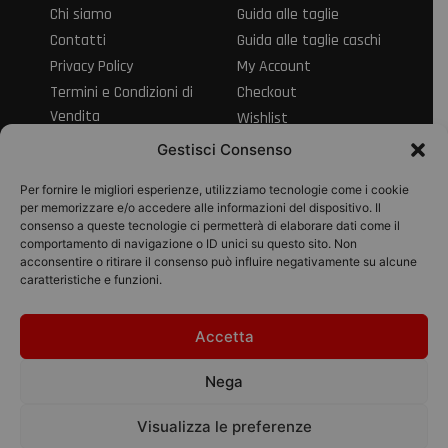
Chi siamo
Guida alle taglie
Contatti
Guida alle taglie caschi
Privacy Policy
My Account
Termini e Condizioni di
Checkout
Vendita
Wishlist
Informativa sul Diritto
Spedizioni e resi
Gestisci Consenso
di Recesso
Modalità di
Per fornire le migliori esperienze, utilizziamo tecnologie come i cookie
pagamento
per memorizzare e/o accedere alle informazioni del dispositivo. Il
consenso a queste tecnologie ci permetterà di elaborare dati come il
Pagamenti
comportamento di navigazione o ID unici su questo sito. Non
acconsentire o ritirare il consenso può influire negativamente su alcune
caratteristiche e funzioni.
Accetta
© 2026 Pico Moto
srl | P.IVA
Nega
01895280434
Designed with
Visualizza le preferenze
by Bilogic