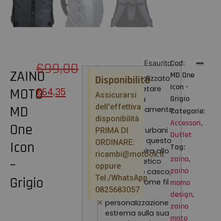
Cod:
Esaurito
€
99,00
ZAINO
MD One
Disponibilità
MD ONE, realizzato
Icon -
per completare
MOTO
€
64,35
Assicurarsi
Grigio
sempre più
dell'effettiva
MD
l’equipaggiamento
Categorie:
disponibilità
dei moto-
Accessori
,
One
scooteristi urbani
PRIMA DI
Outlet
e non solo, questo
ORDINARE:
Icon
Tag:
zaino, si ispira allo
ricambi@motook.it
zaino
,
–
stile magnetico
oppure
zaino
dell’iconico casco;
Tel./WhatsApp
Grigio
ha infatti come fil
momo
0825683057
rouge la
design
,
×
personalizzazione
zaino
estrema sulla sua
moto