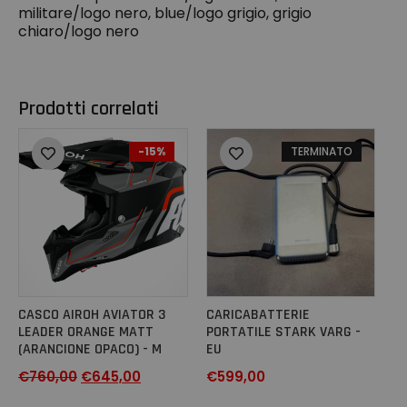
militare/logo nero, blue/logo grigio, grigio
chiaro/logo nero
Prodotti correlati
-15%
TERMINATO
CASCO AIROH AVIATOR 3
CARICABATTERIE
LEADER ORANGE MATT
PORTATILE STARK VARG -
(ARANCIONE OPACO) - M
EU
€
760,00
€
645,00
€
599,00