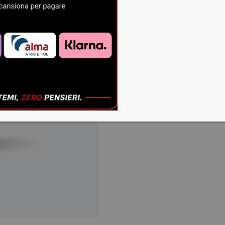
ric
opp
Tel
082