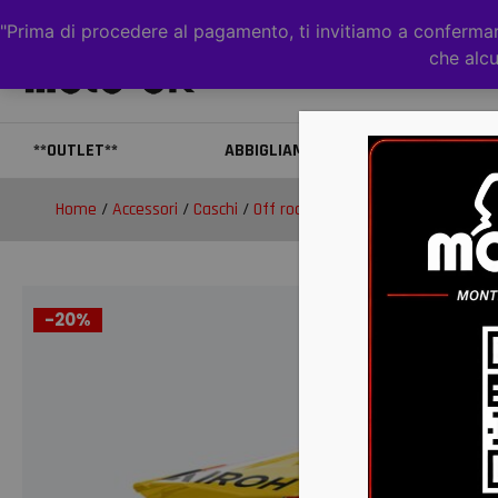
"Prima di procedere al pagamento, ti invitiamo a confermare
che alcu
**OUTLET**
ABBIGLIAMENTO
CAS
Home
/
Accessori
/
Caschi
/
Off road
/ WRAAAP 6DAYS SPAIN 
-20%