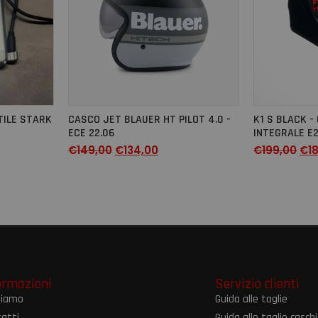
TILE STARK
CASCO JET BLAUER HT PILOT 4.0 -
K1 S BLACK 
ECE 22.06
INTEGRALE E2
€
149,00
€
134,00
€
199,00
€
1
ormazioni
Servizio clienti
siamo
Guida alle taglie
atti
Guida alle taglie caschi