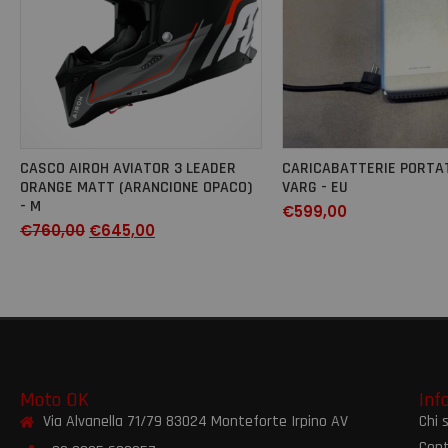
CASCO AIROH AVIATOR 3 LEADER
CARICABATTERIE PORTA
ORANGE MATT (ARANCIONE OPACO)
VARG - EU
- M
€
599,00
€
760,00
€
645,00
Moto OK
Inf
Via Alvanella 71/79 83024 Monteforte Irpino AV
Chi 
Cont