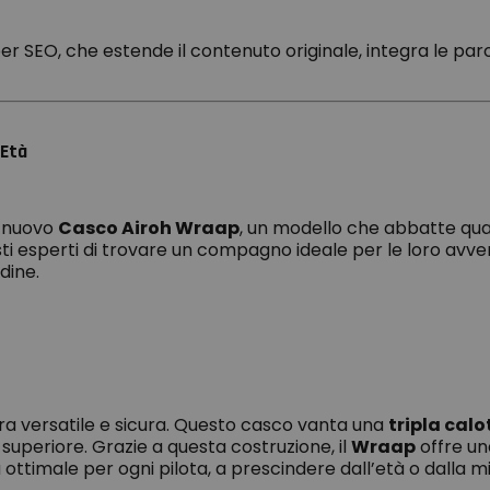
 SEO, che estende il contenuto originale, integra le paro
’Età
l nuovo
Casco Airoh Wraap
, un modello che abbatte quals
sti esperti di trovare un compagno ideale per le loro avven
dine.
ura versatile e sicura. Questo casco vanta una
tripla calo
 superiore. Grazie a questa costruzione, il
Wraap
offre un
 ottimale per ogni pilota, a prescindere dall’età o dalla m