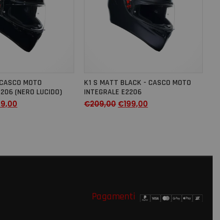
- CASCO MOTO
K1 S MATT BLACK - CASCO MOTO
206 (NERO LUCIDO)
INTEGRALE E2206
89,00
€
209,00
€
199,00
Pagamenti