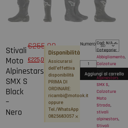
Cod:
N/A
€
255,00
Numero
Stivali
Categorie:
Disponibilità
Abbigliamento
,
Moto
€
225,00
Assicurarsi
Calzature
dell'effettiva
Alpinestars
Tag:
Aggiungi al carrello
disponibilità
Alpinestars
SMX S
PRIMA DI
SMX S
,
ORDINARE:
Black
Calzature
ricambi@motook.it
Moto
–
oppure
Strada
,
Tel./WhatsApp
Nero
stivali
×
0825683057
alpinestars
,
Stivali