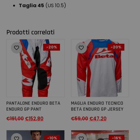
Taglia 45
(US 10.5)
Prodotti correlati
-20%
-20%
PANTALONE ENDURO BETA
MAGLIA ENDURO TECNICO
ENDURO GP PANT
BETA ENDURO GP JERSEY
€
191,00
€
152,80
€
59,00
€
47,20
-10%
-16%