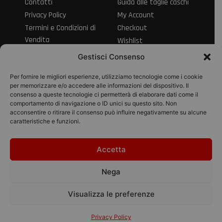
Contatti
Guida alle taglie caschi
Privacy Policy
My Account
Termini e Condizioni di
Checkout
Vendita
Wishlist
Informativa sul Diritto
Spedizioni e resi
Gestisci Consenso
di Recesso
Modalità di
Per fornire le migliori esperienze, utilizziamo tecnologie come i cookie
pagamento
per memorizzare e/o accedere alle informazioni del dispositivo. Il
consenso a queste tecnologie ci permetterà di elaborare dati come il
Pagamenti
comportamento di navigazione o ID unici su questo sito. Non
acconsentire o ritirare il consenso può influire negativamente su alcune
caratteristiche e funzioni.
Accetta
© 2026 Pico Moto
srl | P.IVA
Nega
01895280434
Designed with
Visualizza le preferenze
by Bilogic
Privacy Policy