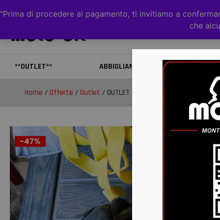
"Prima di procedere al pagamento, ti invitiamo a confermare
che alcu
**OUTLET**
ABBIGLIAMENTO
CAS
Home
/
Offerte
/
Outlet
/ OUTLET – Giubbotto di Salvataggio 
-47%