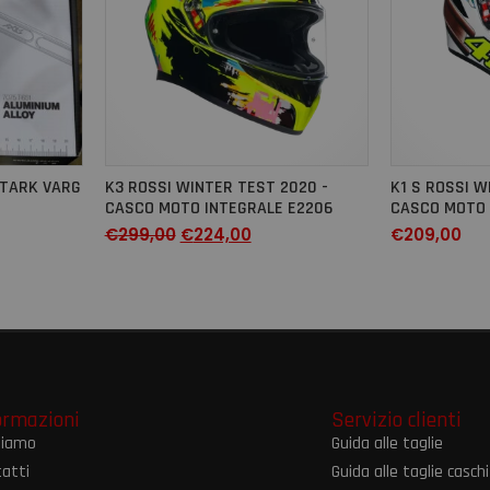
STARK VARG
K3 ROSSI WINTER TEST 2020 -
K1 S ROSSI W
CASCO MOTO INTEGRALE E2206
CASCO MOTO 
€
299,00
€
224,00
€
209,00
ormazioni
Servizio clienti
siamo
Guida alle taglie
atti
Guida alle taglie caschi