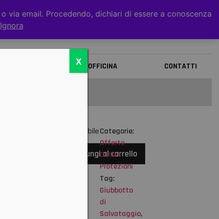
t o via email. Procedendo, dichiari di essere a conoscenza
0
Ignora
X
BRANDS
OFFICINA
CONTATTI
Categorie:
Disponibile
00
Offerte
,
Disponibilità
Aggiungi al carrello
Outlet
,
Assicurarsi
Protezioni
dell'effettiva
Tag:
disponibilità
Giubbotto
PRIMA DI
di
ORDINARE:
Salvataggio
,