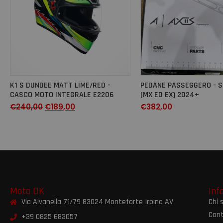
K1 S DUNDEE MATT LIME/RED -
PEDANE PASSEGGERO - 
CASCO MOTO INTEGRALE E2206
(MX ED EX) 2024+
€
240,00
€
189,00
€
382,00
Moto OK
Inf
Via Alvanella 71/79 83024 Monteforte Irpino AV
Chi 
Cont
+39 0825 683057