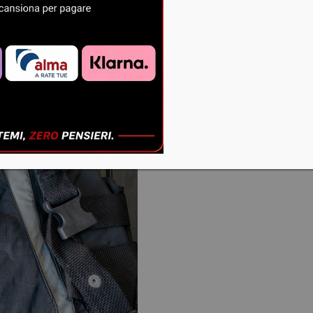
–
Salvagente
–
SeaDoo