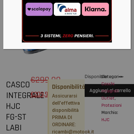
Categorie:
Disponibile
€
299,90
CASCO
Caschi
,
Disponibilità
Aggiungi al carrello
Integrali
,
INTEGRALE
€
209,93
Assicurarsi
Outlet
,
dell'effettiva
HJC
Protezioni
disponibilità
Marchio:
FG-ST
PRIMA DI
HJC
ORDINARE:
LABI
ricambi@motook.it