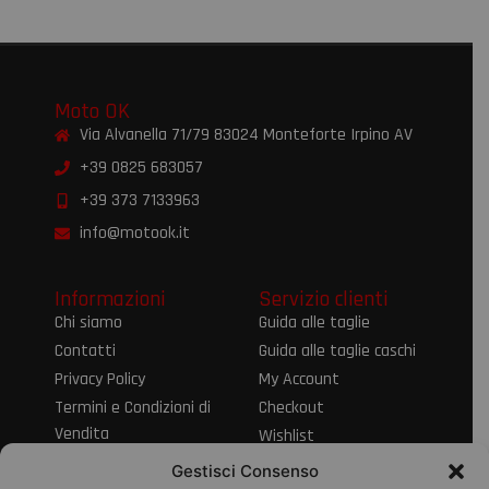
Moto OK
Via Alvanella 71/79 83024 Monteforte Irpino AV
+39 0825 683057
+39 373 7133963
info@motook.it
Informazioni
Servizio clienti
Chi siamo
Guida alle taglie
Contatti
Guida alle taglie caschi
Privacy Policy
My Account
Termini e Condizioni di
Checkout
Vendita
Wishlist
Informativa sul Diritto
Spedizioni e resi
Gestisci Consenso
di Recesso