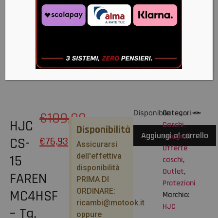
Categorie:
Disponibile
€
109,90
HJC
Caschi
,
Disponibilità
Aggiungi al carrello
Integrali
,
CS-
€
76,93
Assicurarsi
Offerte
dell'effettiva
15
caschi
,
disponibilità
Outlet
,
FAREN
PRIMA DI
Protezioni
ORDINARE:
MC4HSF
Marchio:
ricambi@motook.it
HJC
– Tg.
oppure