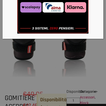
Categorie:
Disponibile
€
49,96
GOMITIERE
Accessori
,
Disponibilità
Black
€
42,46