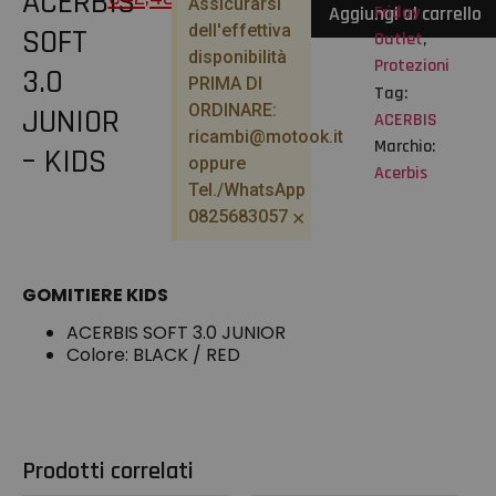
ACERBIS
Assicurarsi
Friday
,
Aggiungi al carrello
dell'effettiva
SOFT
Outlet
,
disponibilità
Protezioni
3.0
PRIMA DI
Tag:
ORDINARE:
JUNIOR
ACERBIS
ricambi@motook.it
Marchio:
– KIDS
oppure
Acerbis
Tel./WhatsApp
×
0825683057
GOMITIERE KIDS
ACERBIS SOFT 3.0 JUNIOR
Colore: BLACK / RED
Prodotti correlati