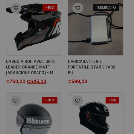
-15%
TERMINATO
CASCO AIROH AVIATOR 3
CARICABATTERIE
LEADER ORANGE MATT
PORTATILE STARK VARG -
(ARANCIONE OPACO) - M
EU
€
760,00
€
645,00
€
599,00
-10%
-5%