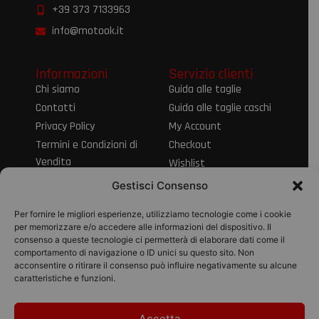
+39 373 7133963
info@motook.it
Informazioni
Servizio clienti
Chi siamo
Guida alle taglie
Contatti
Guida alle taglie caschi
Privacy Policy
My Account
Termini e Condizioni di
Checkout
Vendita
Wishlist
Informativa sul Diritto
Spedizioni e resi
Gestisci Consenso
di Recesso
Modalità di
Per fornire le migliori esperienze, utilizziamo tecnologie come i cookie
pagamento
per memorizzare e/o accedere alle informazioni del dispositivo. Il
consenso a queste tecnologie ci permetterà di elaborare dati come il
Pagamenti
comportamento di navigazione o ID unici su questo sito. Non
acconsentire o ritirare il consenso può influire negativamente su alcune
caratteristiche e funzioni.
Accetta