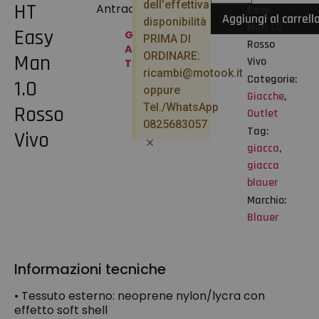
dell'effettiva
HT
Antracite
Easy
Aggiungi al carrell
disponibilità
Man 1.0
Easy
GUIDA
PRIMA DI
Rosso
ALLE
ORDINARE:
Man
Vivo
TAGLIE
ricambi@motook.it
Categorie:
1.0
oppure
Giacche
,
Tel./WhatsApp
Rosso
Outlet
0825683057
Tag:
Vivo
×
giacca
,
giacca
blauer
Marchio:
Blauer
Informazioni tecniche
• Tessuto esterno: neoprene nylon/lycra con
effetto soft shell