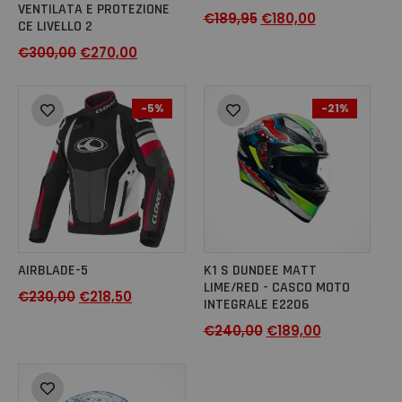
VENTILATA E PROTEZIONE
€
189,95
€
180,00
CE LIVELLO 2
€
300,00
€
270,00
-5%
-21%
AIRBLADE-5
K1 S DUNDEE MATT
LIME/RED - CASCO MOTO
€
230,00
€
218,50
INTEGRALE E2206
€
240,00
€
189,00