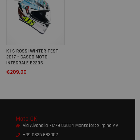
K1 S ROSSI WINTER TEST
2017 - CASCO MOTO
INTEGRALE E2206
€
209,00
Moto OK
Via Alvanella 71/79 83024 Monteforte Irpino AV
+39 0825 683057