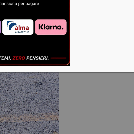
rica
oppu
Tel.
0825