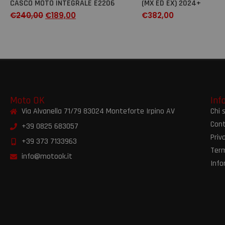
CASCO MOTO INTEGRALE E2206
(MX ED EX) 2024+
€
240,00
€
189,00
€
382,00
Moto OK
Inf
Via Alvanella 71/79 83024 Monteforte Irpino AV
Chi 
Cont
+39 0825 683057
Priv
+39 373 7133963
Term
info@motook.it
Info