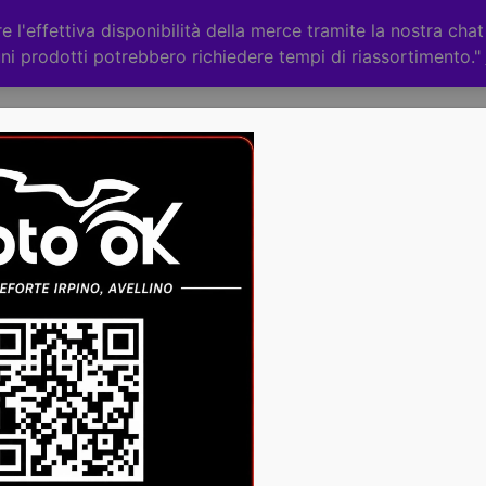
 l'effettiva disponibilità della merce tramite la nostra cha
ni prodotti potrebbero richiedere tempi di riassortimento."
Categorie
CHI
ACCESSORI
RICAMBI
ero (mod.3)
€
239,00
Drift
Disp
Trike
Assic
dell'e
Nero
dispo
PRIM
(mod.3)
ORDI