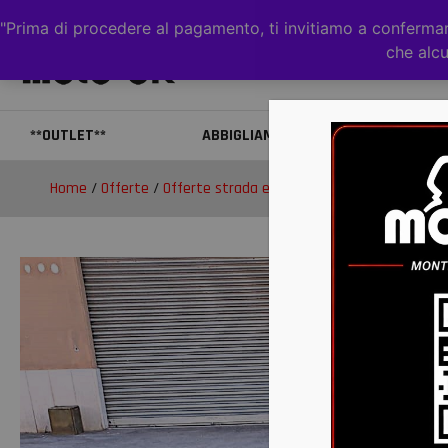
"Prima di procedere al pagamento, ti invitiamo a confermare
che alcu
**OUTLET**
ABBIGLIAMENTO
CAS
Home
/
Offerte
/
Offerte strada e fuoristrada
/ Drift Trike N