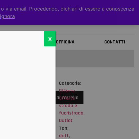
t o via email. Procedendo, dichiari di essere a conoscenza
0
Ignora
X
BRANDS
OFFICINA
CONTATTI
Categorie:
Disponibile
Offerte
,
onibilità
Aggiungi al carrello
Offerte
urarsi
strada e
ffettiva
fuoristrada
,
nibilità
Outlet
A DI
Tag:
NARE:
drift
,