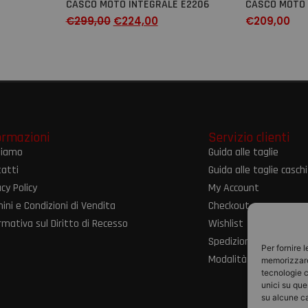
CASCO MOTO INTEGRALE E2206
CASCO MOTO 
€
299,00
€
224,00
€
209,00
ormazioni
Servizio clienti
siamo
Guida alle taglie
atti
Guida alle taglie caschi
acy Policy
My Account
ini e Condizioni di Vendita
Checkout
rmativa sul Diritto di Recesso
Wishlist
Spedizioni e resi
Per fornire 
Modalità di pagament
memorizzare 
tecnologie c
unici su que
su alcune ca