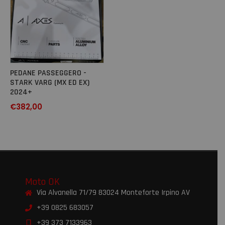
PEDANE PASSEGGERO -
STARK VARG (MX ED EX)
2024+
€
382,00
Moto OK
Via Alvanella 71/79 83024 Monteforte Irpino AV
+39 0825 683057
+39 373 7133963