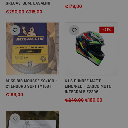
GRECAV, JDM, CASALINI
€
179,00
€
290,00
€
215,00
-21%
M16S BIB MOUSSE 90/100 -
K1 S DUNDEE MATT
21 ENDURO SOFT (M16S)
LIME/RED - CASCO MOTO
INTEGRALE E2206
€
169,00
€
240,00
€
189,00