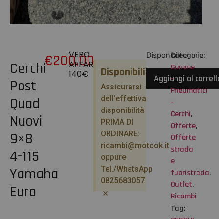
VERO
Categorie:
Disponibile
€
200,00
AFFARE
Cerchi
Gomme
Disponibilità
140€
Aggiungi al carrell
-
Post
Assicurarsi
Pneumatici
dell'effettiva
Quad
-
disponibilità
Cerchi
,
Nuovi
PRIMA DI
Offerte
,
ORDINARE:
9×8
Offerte
ricambi@motook.it
strada
4-115
oppure
e
Tel./WhatsApp
Yamaha
fuoristrada
,
0825683057
Outlet
,
Euro
×
Ricambi
Tag: