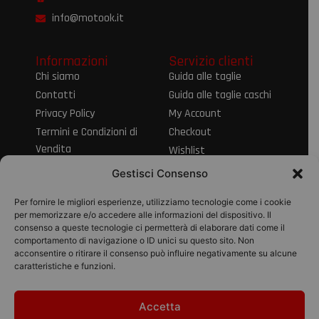
info@motook.it
Informazioni
Servizio clienti
Chi siamo
Guida alle taglie
Contatti
Guida alle taglie caschi
Privacy Policy
My Account
Termini e Condizioni di
Checkout
Vendita
Wishlist
Informativa sul Diritto
Spedizioni e resi
Gestisci Consenso
di Recesso
Modalità di
Per fornire le migliori esperienze, utilizziamo tecnologie come i cookie
pagamento
per memorizzare e/o accedere alle informazioni del dispositivo. Il
consenso a queste tecnologie ci permetterà di elaborare dati come il
Pagamenti
comportamento di navigazione o ID unici su questo sito. Non
acconsentire o ritirare il consenso può influire negativamente su alcune
caratteristiche e funzioni.
Accetta