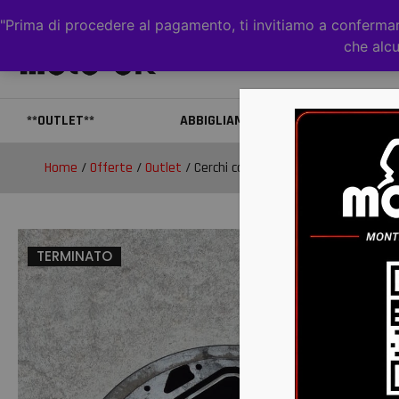
"Prima di procedere al pagamento, ti invitiamo a confermare
che alcu
**OUTLET**
ABBIGLIAMENTO
CAS
Home
/
Offerte
/
Outlet
/ Cerchi canam 12×7.5 e 12×6 euro 50
TERMINATO