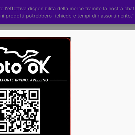
 l'effettiva disponibilità della merce tramite la nostra cha
ni prodotti potrebbero richiedere tempi di riassortimento."
Categorie
CHI
ACCESSORI
RICAMBI
+iva
€
145,00
Cerchi
D
Canam
A
de
12×7.5
di
P
E 12×6
O