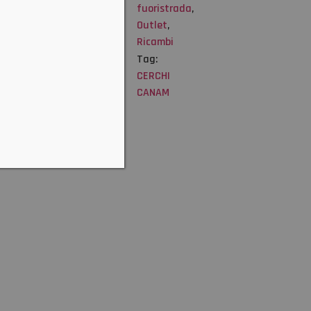
icambi@motook.it
fuoristrada
,
ppure
Outlet
,
el./WhatsApp
Ricambi
×
825683057
Tag:
CERCHI
CANAM