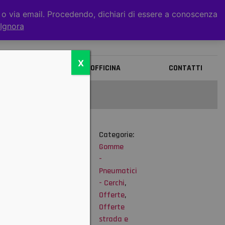
t o via email. Procedendo, dichiari di essere a conoscenza
0
Ignora
X
BRANDS
OFFICINA
CONTATTI
Categorie:
Esaurito
Gomme
isponibilità
-
ssicurarsi
Pneumatici
ll'effettiva
- Cerchi
,
sponibilità
Offerte
,
RIMA DI
Offerte
RDINARE:
strada e