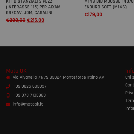
KIT DISTANZIALI 2 PEZZI
M14S BIB MOUSSE 140/80
(INTERASSE 115) PER AIXAM,
ENDURO SOFT (M14S)
GRECAV, JDM, CASALINI
€
179,00
€
290,00
€
215,00
Moto OK
Inf
Via Alvanella 71/79 83024 Monteforte Irpino AV
Chi 
Cont
+39 0825 683057
Priv
+39 373 7133963
Term
info@motook.it
Info