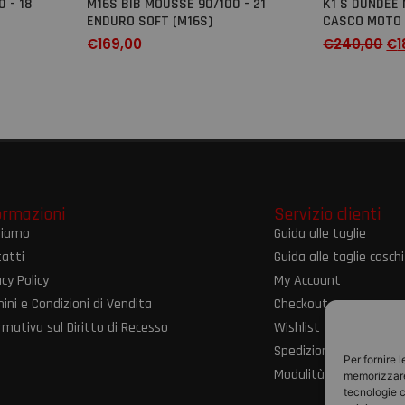
 - 18
M16S BIB MOUSSE 90/100 - 21
K1 S DUNDEE 
ENDURO SOFT (M16S)
CASCO MOTO 
€
169,00
€
240,00
€
1
ormazioni
Servizio clienti
siamo
Guida alle taglie
atti
Guida alle taglie caschi
acy Policy
My Account
ini e Condizioni di Vendita
Checkout
rmativa sul Diritto di Recesso
Wishlist
Spedizioni e resi
Per fornire 
Modalità di pagament
memorizzare 
tecnologie c