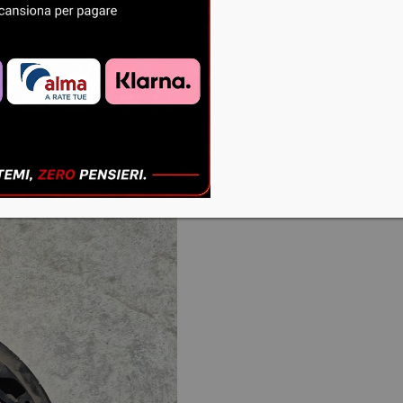
Euro
r
o
50+iva
T
0