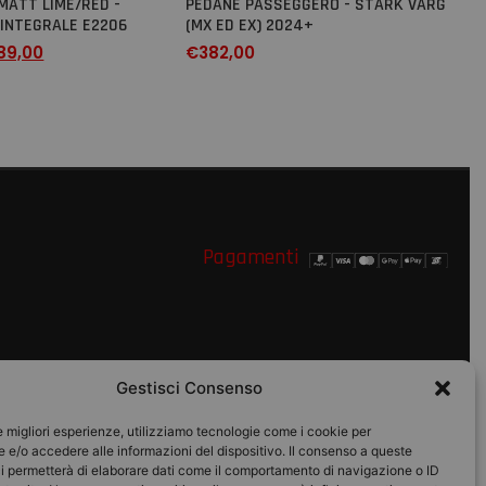
MATT LIME/RED -
PEDANE PASSEGGERO - STARK VARG
INTEGRALE E2206
(MX ED EX) 2024+
89,00
€
382,00
Pagamenti
Gestisci Consenso
le migliori esperienze, utilizziamo tecnologie come i cookie per
o
e/o accedere alle informazioni del dispositivo. Il consenso a queste
i permetterà di elaborare dati come il comportamento di navigazione o ID