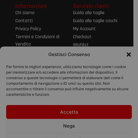
Informazioni
Servizio clienti
Chi siamo
Guida alle taglie
Contatti
Guida alle taglie caschi
Privacy Policy
My Account
Termini e Condizioni di
Checkout
Vendita
Wishlist
Informativa sul Diritto
Spedizioni e resi
Gestisci Consenso
di Recesso
Modalità di
Per fornire le migliori esperienze, utilizziamo tecnologie come i cookie
pagamento
per memorizzare e/o accedere alle informazioni del dispositivo. Il
consenso a queste tecnologie ci permetterà di elaborare dati come il
Pagamenti
comportamento di navigazione o ID unici su questo sito. Non
acconsentire o ritirare il consenso può influire negativamente su alcune
caratteristiche e funzioni.
Accetta
© 2026 Pico Moto
srl | P.IVA
Nega
01895280434