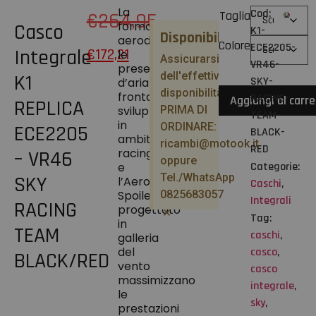
La
Cod:
€
264,95
Taglia
forma
Casco
K1-
Disponibilità
aerodinamica,
Colore
ECE2205-
Integrale
€
172,21
le
Assicurarsi
VR46-
prese
dell'effettiva
K1
SKY-
d’aria
disponibilità
frontali
RACING-
Aggiungi al carre
REPLICA
sviluppate
PRIMA DI
TEAM-
in
ORDINARE:
ECE2205
BLACK-
ambito
ricambi@motook.it
RED
racing
– VR46
oppure
e
Categorie:
Tel./WhatsApp
SKY
l’Aero
Caschi
,
Spoiler
0825683057
Integrali
RACING
progettato
×
Tag:
in
TEAM
caschi
,
galleria
del
casco
,
BLACK/RED
vento
casco
massimizzano
integrale
,
le
sky
,
prestazioni