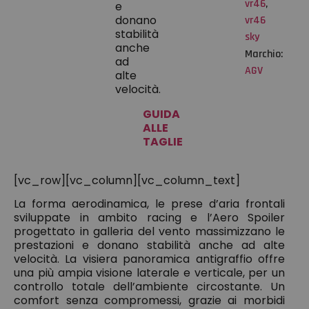
vr46
,
e
donano
vr46
stabilità
sky
anche
Marchio:
ad
AGV
alte
velocità.
GUIDA
ALLE
TAGLIE
[vc_row][vc_column][vc_column_text]
La forma aerodinamica, le prese d’aria frontali
sviluppate in ambito racing e l’Aero Spoiler
progettato in galleria del vento massimizzano le
prestazioni e donano stabilità anche ad alte
velocità. La visiera panoramica antigraffio offre
una più ampia visione laterale e verticale, per un
controllo totale dell’ambiente circostante. Un
comfort senza compromessi, grazie ai morbidi