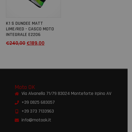
K1 S DUNDEE MATT
LIME/RED - CASCO MOTO
INTEGRALE E2206
€
240,00
€
189,00
Moto OK
Via Alvanella 71/79 83024 Monteforte Irpino AV
+39 0825 683057
+39 373 7133963
info@motook.it