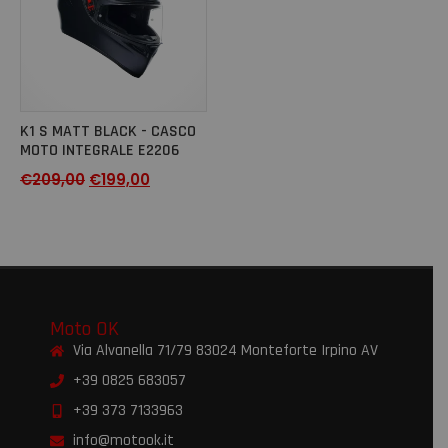
K1 S MATT BLACK - CASCO
MOTO INTEGRALE E2206
€
209,00
€
199,00
Moto OK
Via Alvanella 71/79 83024 Monteforte Irpino AV
+39 0825 683057
+39 373 7133963
info@motook.it