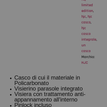
limited
edition
,
hjc
,
hjc
casco
,
hjc
casco
integrale
,
un
casco
Marchio:
HJC
Casco di cui il materiale in
Policarbonato
Visierino parasole integrato
Visiera con trattamento anti-
appannamento all’interno
Pinlock incluso