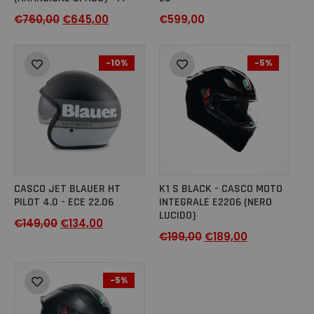
€
760,00
€
645,00
€
599,00
-10%
-5%
CASCO JET BLAUER HT
K1 S BLACK - CASCO MOTO
PILOT 4.0 - ECE 22.06
INTEGRALE E2206 (NERO
LUCIDO)
€
149,00
€
134,00
€
199,00
€
189,00
-5%