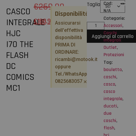
Cod:
€
269,90
Taglia
CASCO
N/A
Disponibilità
Categorie:
INTEGRALE
€
188,93
Assicurarsi
Accessori
,
dell'effettiva
HJC
Caschi
,
Aggiungi al carrello
disponibilità
Integrali
,
I70 THE
PRIMA DI
Outlet
,
ORDINARE:
FLASH
Protezioni
ricambi@motook.it
Tag:
DC
oppure
bauletto
,
Tel./WhatsApp
COMICS
caschi
,
×
0825683057
casco
,
MC1
casco
integrale
,
ducati
,
due
caschi
,
flash
,
hcj