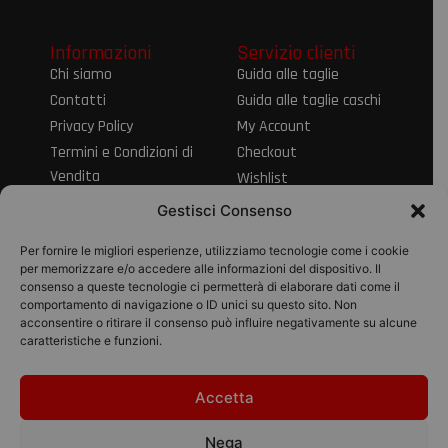
Informazioni
Servizio clienti
Chi siamo
Guida alle taglie
Contatti
Guida alle taglie caschi
Privacy Policy
My Account
Termini e Condizioni di
Checkout
Vendita
Wishlist
Informativa sul Diritto
Spedizioni e resi
Gestisci Consenso
di Recesso
Modalità di
Per fornire le migliori esperienze, utilizziamo tecnologie come i cookie
pagamento
per memorizzare e/o accedere alle informazioni del dispositivo. Il
consenso a queste tecnologie ci permetterà di elaborare dati come il
Pagamenti
comportamento di navigazione o ID unici su questo sito. Non
acconsentire o ritirare il consenso può influire negativamente su alcune
caratteristiche e funzioni.
Accetta
© 2026 Pico Moto
srl | P.IVA
Nega