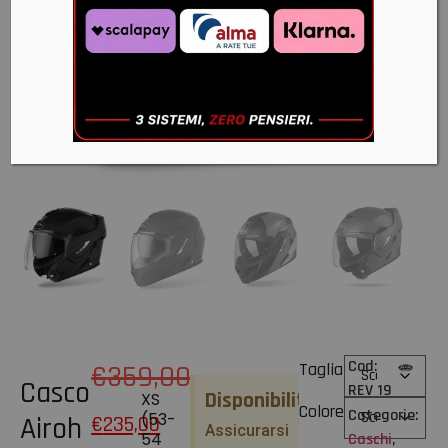
Cod:
€
359,00
Taglia
Casco
REV 19
Disponibilità
XS
Colore
Categorie:
(53-
Airoh
€
235,00
Assicurarsi
54
Caschi
,