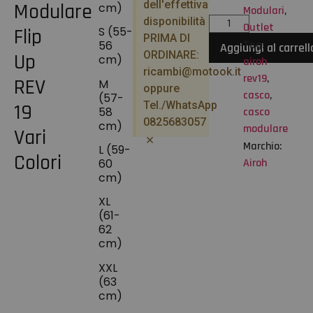
dell'effettiva
Modulare
cm)
Modulari
,
disponibilità
Outlet
S (55-
Flip
PRIMA DI
56
Tag:
Aggiungi al carrell
ORDINARE:
Up
cm)
airoh
ricambi@motook.it
rev19
,
REV
M
oppure
casco
,
(57-
Tel./WhatsApp
19
58
casco
0825683057
cm)
modulare
Vari
×
Marchio:
L (59-
Colori
Airoh
60
cm)
XL
(61-
62
cm)
XXL
(63
cm)