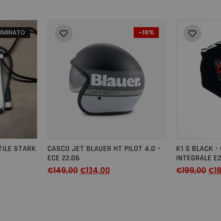
RMINATO
-10%
TILE STARK
CASCO JET BLAUER HT PILOT 4.0 -
K1 S BLACK 
ECE 22.06
INTEGRALE E2
€
149,00
€
134,00
€
199,00
€
1