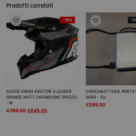
Prodotti correlati
-15%
TE
CASCO AIROH AVIATOR 3 LEADER
CARICABATTERIE PORTA
ORANGE MATT (ARANCIONE OPACO)
VARG - EU
- M
€
599,00
€
760,00
€
645,00