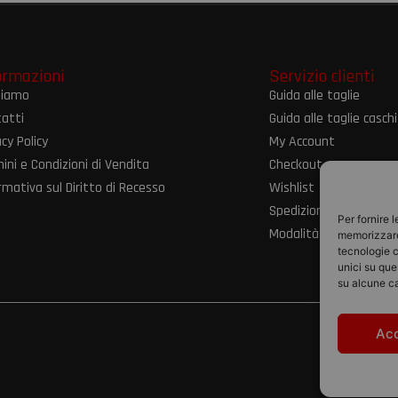
ormazioni
Servizio clienti
siamo
Guida alle taglie
atti
Guida alle taglie caschi
acy Policy
My Account
ini e Condizioni di Vendita
Checkout
rmativa sul Diritto di Recesso
Wishlist
Spedizioni e resi
Per fornire 
Modalità di pagament
memorizzare 
tecnologie c
unici su que
su alcune ca
Ac