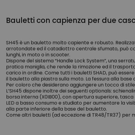
Bauletti con capienza per due casc
SH45 è un bauletto molto capiente e robusto. Realizzato 
arrotondate ed il catadiottro centrale sfumato, può con
lunghi, in moto o in scooter.
Dispone del sistema “Handle Lock System”, una serratu
pratica maniglia, che rende la rimozione ed il traspo
carico in ordine. Come tutti i bauletti SHAD, può esser
il bauletto alla piastra sulla moto. La fessura alla base
Per coloro che desiderano aggiungere un tocco di stile,
L’SH45 dispone inoltre dei seguenti optionals: schiena
borsa interna (X0IB00), con apertura superiore, tasca 
LED a basso consumo e studiato per aumentare la visibil
alla parte inferiore della base del bauletto.
Come altri bauletti (ad eccezione di TR48/TR37) per moto