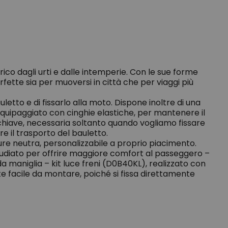
rico dagli urti e dalle intemperie. Con le sue forme
fette sia per muoversi in città che per viaggi più
to e di fissarlo alla moto. Dispone inoltre di una
quipaggiato con cinghie elastiche, per mantenere il
a chiave, necessaria soltanto quando vogliamo fissare
re il trasporto del bauletto.
pure neutra, personalizzabile a proprio piacimento.
studiato per offrire maggiore comfort al passeggero –
 maniglia – kit luce freni (D0B40KL), realizzato con
te facile da montare, poiché si fissa direttamente