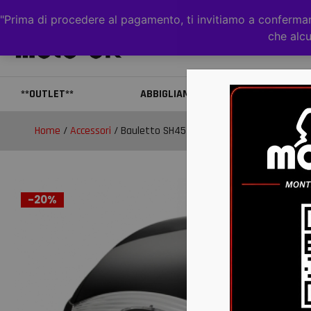
"Prima di procedere al pagamento, ti invitiamo a confermare
che alcu
**OUTLET**
ABBIGLIAMENTO
CAS
Home
/
Accessori
/ Bauletto SH45
-20%