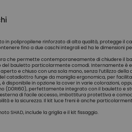
hi
in polipropilene rinforzato di alta qualità, protegge il ca
tenere fino a due caschi integrali ed ha le dimensioni per
ra che permette contemporaneamente di chiudere il baulet
rto del bauletto particolarmente comodi. Internamente è e
e aperto e chiuso con una sola mano, senza l’utilizzo dell
 del catadiottro funge da maniglia ergonomica, per facilita
 è disponibile in opzione la cover in varie colorazioni, op
lino (D0RI60), perfettamente integrato con il bauletto e 
esterna di facile accesso, imbottitura protettiva e comoda
ità e la sicurezza. Il kit luce freni è anche particolarmen
 SHAD, include la griglia e il kit fissaggio.