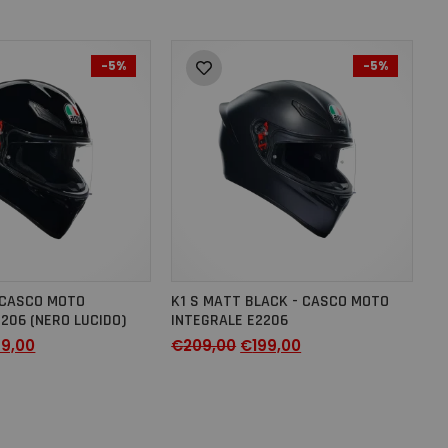
-5%
-5%
- CASCO MOTO
K1 S MATT BLACK - CASCO MOTO
206 (NERO LUCIDO)
INTEGRALE E2206
89,00
€
209,00
€
199,00