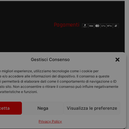
Pagamenti
Gestisci Consenso
le migliori esperienze, utilizziamo tecnologie come i cookie per
o
e/o accedere alle informazioni del dispositivo. Il consenso a queste
i permetterà di elaborare dati come il comportamento di navigazione o ID
sto sito. Non acconsentire o ritirare il consenso può influire negativamente
ratteristiche e funzioni.
© 2026 Pico Moto srl | P.IVA
01895280434
cetta
Nega
Visualizza le preferenze
Designed with
by Bilogic
Privacy Policy