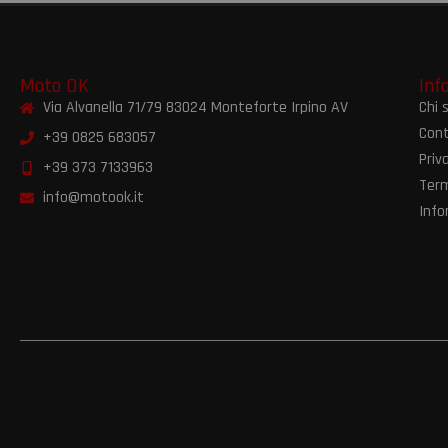
Moto OK
Inf
Via Alvanella 71/79 83024 Monteforte Irpino AV
Chi 
Cont
+39 0825 683057
Priv
+39 373 7133963
Term
info@motook.it
Info