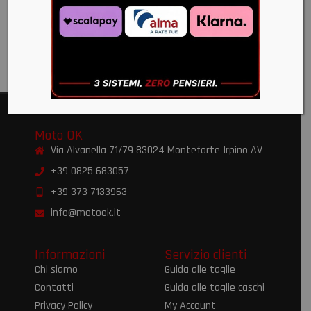
SOFT
SOFT
(M14S)
(M16S)
€
179,00
€
169,00
Moto OK
Via Alvanella 71/79 83024 Monteforte Irpino AV
+39 0825 683057
+39 373 7133963
info@motook.it
Informazioni
Servizio clienti
Chi siamo
Guida alle taglie
Contatti
Guida alle taglie caschi
Privacy Policy
My Account